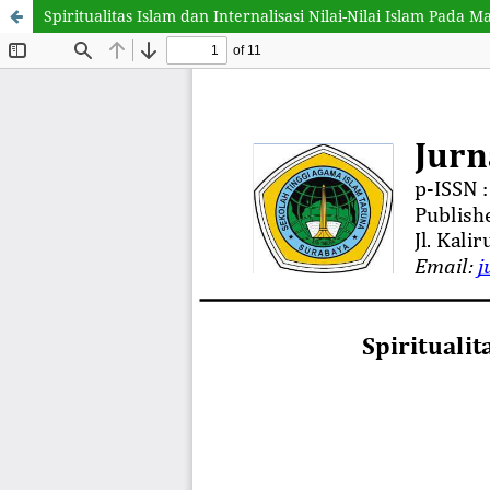
Spiritualitas Islam dan Internalisasi Nilai-Nilai Islam Pada