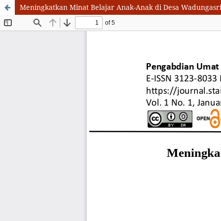
Meningkatkan Minat Belajar Anak-Anak di Desa Wadungasr